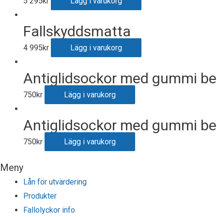
5 295
kr
Lägg i varukorg
Fallskyddsmatta
4 995
kr
Lägg i varukorg
Antiglidsockor med gummi be
750
kr
Lägg i varukorg
Antiglidsockor med gummi bel
750
kr
Lägg i varukorg
Meny
Lån för utvärdering
Produkter
Fallolyckor info