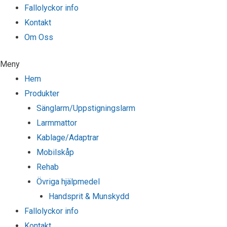
Fallolyckor info
Kontakt
Om Oss
Meny
Hem
Produkter
Sänglarm/Uppstigningslarm
Larmmattor
Kablage/Adaptrar
Mobilskåp
Rehab
Övriga hjälpmedel
Handsprit & Munskydd
Fallolyckor info
Kontakt