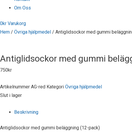
Om Oss
0
kr
Varukorg
Hem
/
Övriga hjälpmedel
/ Antiglidsockor med gummi beläggnin
Antiglidsockor med gummi belägg
750
kr
Artikelnummer
AG-red
Kategori
Övriga hjälpmedel
Slut i lager
Beskrivning
Antiglidsockor med gummi beläggning (12-pack)