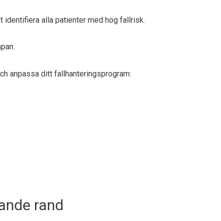
dentifiera alla patienter med hög fallrisk.
mpan.
och anpassa ditt fallhanteringsprogram:
sande rand