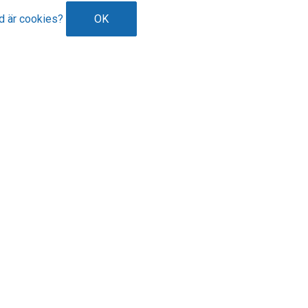
d är cookies?
OK